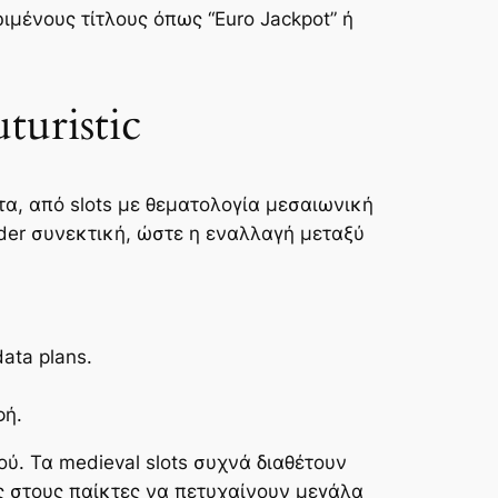
ριμένους τίτλους όπως “Euro Jackpot” ή
turistic
τα, από slots με θεματολογία μεσαιωνική
vider συνεκτική, ώστε η εναλλαγή μεταξύ
ata plans.
φή.
ού. Τα medieval slots συχνά διαθέτουν
ας στους παίκτες να πετυχαίνουν μεγάλα