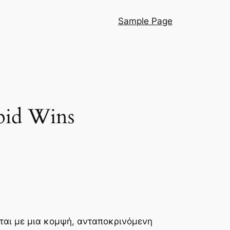
Sample Page
pid Wins
είται με μια κομψή, ανταποκρινόμενη