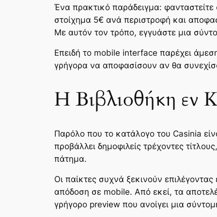
Ένα πρακτικό παράδειγμα: φανταστείτε ό
στοίχημα 5€ ανά περιστροφή και αποφασ
Με αυτόν τον τρόπο, εγγυάστε μια σύντο
Επειδή το mobile interface παρέχει άμεσ
γρήγορα να αποφασίσουν αν θα συνεχίσ
Η Βιβλιοθήκη εν Κ
Παρόλο που το κατάλογο του Casinia είνα
προβάλλει δημοφιλείς τρέχοντες τίτλους
πάτημα.
Οι παίκτες συχνά ξεκινούν επιλέγοντας 
απόδοση σε mobile. Από εκεί, τα αποτε
γρήγορο preview που ανοίγει μια σύντομη