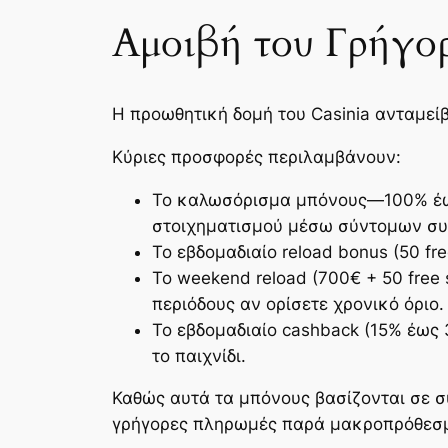
Αμοιβή του Γρήγο
Η προωθητική δομή του Casinia ανταμείβ
Κύριες προσφορές περιλαμβάνουν:
Το καλωσόρισμα μπόνους—100% έως 
στοιχηματισμού μέσω σύντομων συ
Το εβδομαδιαίο reload bonus (50 fre
Το weekend reload (700€ + 50 free 
περιόδους αν ορίσετε χρονικό όριο.
Το εβδομαδιαίο cashback (15% έως 
το παιχνίδι.
Καθώς αυτά τα μπόνους βασίζονται σε συ
γρήγορες πληρωμές παρά μακροπρόθεσ