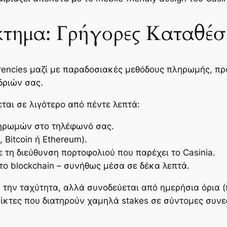
τημα: Γρήγορες Καταθέσε
rrencies μαζί με παραδοσιακές μεθόδους πληρωμής, π
δριών σας.
ται σε λιγότερο από πέντε λεπτά:
πληρωμών στο τηλέφωνό σας.
 Bitcoin ή Ethereum).
 τη διεύθυνση πορτοφολιού που παρέχει το Casinia.
ο blockchain – συνήθως μέσα σε δέκα λεπτά.
την ταχύτητα, αλλά συνοδεύεται από ημερήσια όρια (
παίκτες που διατηρούν χαμηλά stakes σε σύντομες συνε