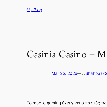
Skip
My Blog
to
content
Casinia Casino – M
Mar 25, 2026
—
Shahbaz7
by
Το mobile gaming έχει γίνει ο παλμός τω