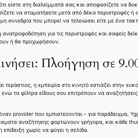
τι είστε στη διαλείμματά σας και αποφασίζετε να δοκι
ίζετε να σταματήσετε μετά από δέκα περιστροφές ή α
μη συνεδρία που μπορεί να τελειώσει είτε με ένα τακτ
η ανατροφοδότηση για τις περιστροφές και σαφείς δείκ
ουν ή θα προχωρήσουν.
ινήσει: Πλοήγηση σε 9.0
ι τεράστιος, η εμπειρία στο κινητό εστιάζει στην ευκ
, ενώ τα φίλτρα είδους σου επιτρέπουν να αναζητήσεις
έναν provider που εμπιστεύονται – για παράδειγμα, Yg
λέσματα αναζήτησης φορτώνουν γρήγορα, και κάθε thum
 επίδειξη χωρίς να φύγει η σελίδα.