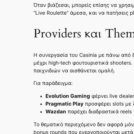
Όταν βιάζεσαι, μπορείς επίσης να χρησιμ
“Live Roulette” άμεσα, και να πατήσεις 
Providers και Them
Η συνεργασία του Casinia με πάνω από 8
μέχρι high‑tech φουτουριστικά shooters
παιχνιδιών να αισθάνεται ομαλή.
Για παράδειγμα:
Evolution Gaming
φέρνει live deale
Pragmatic Play
προσφέρει slots με
Wazdan
παρέχει διαδραστικά reels
Το θεματικό περιεχόμενο δεν αφορά μόνο
bonus rounds που ενεργοποιούνται μετά 